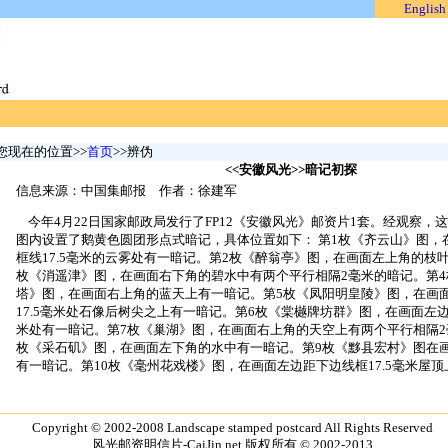
English
您现在的位置>>
首页
>>辨伪
<<安徽风光>>暗记初探
信息来源：中国集邮报 作者：徐建军
今年4月22日国家邮政局发行了FP12《安徽风光》邮资片1套。经观察，
图内设置了鹅黄色圆团形点式暗记，具体位置如下： 第1枚《齐云山》图，
框线17.5毫米的云雾处有一暗记。第2枚《醉翁亭》图，在画面左上角的枝
枚《消遥津》图，在画面右下角的碧水中有两个平行相隔2毫米的暗记。第4
塔》图，在画面右上角的蓝天上有一暗记。第5枚《凤阳明皇陵》图，在画
17.5毫米处石像后树尖之上有一暗记。第6枚《棠樾牌坊群》图，在画面左边距
米处有一暗记。第7枚《巢湖》图，在画面右上角的天空上有两个平行相隔2
枚《采石矶》图，在画面左下角的水中有一暗记。第9枚《黟县宏村》图在
有一暗记。第10枚《毫州花戏楼》图，在画面左边距下边线框17.5毫米屋
Copyright © 2002-2008 Landscape stamped postcard All Rights Reserved
风光邮资明信片-CaiJin.net 版权所有 © 2002-2013