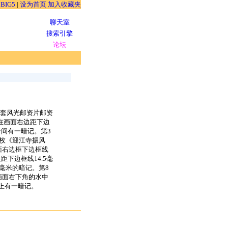
BIG5
|
设为首页
加入收藏夹
聊天室
搜索引擎
论坛
这套风光邮资片邮资
在画面右边距下边
叶间有一暗记。第3
枚《迎江寺振风
面右边框下边框线
下边框线14.5毫
毫米的暗记。第8
画面右下角的水中
顶上有一暗记。