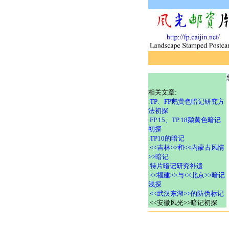
相关文章:
.
TP、FP鹅黄色暗记研究方
法初探
.
FP.15、TP.18鹅黄色暗记
初探
.
TP10的暗记
.
<<吉林>>和<<内蒙古风情
>>暗记
.
特片暗记研究补遗
.
<<福建>>与<<北京>>暗记
浅探
.
<<武汉东湖>>的防伪标记
.<<安徽风光>>暗记初探